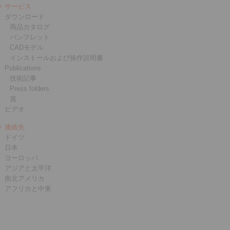
サービス
ダウンロード
商品カタログ
パンフレット
CADモデル
インストールおよび操作説明書
Publications
技術記事
Press folders
賞
ビデオ
連絡先
ドイツ
日本
ヨーロッパ
アジアと太平洋
南北アメリカ
アフリカと中東