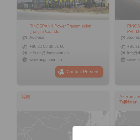
RINGSPANN Power Transmission
RINGSP
(Tianjin) Co., Ltd.
Pvt. Lt
Address
Addre
+86 22 59 80 31 60
+91 21
info.cn@ringspann.cn
info@r
www.ringspann.cn
www.ri
Contact Persons
韓国
Azerbaija
Tajikistan