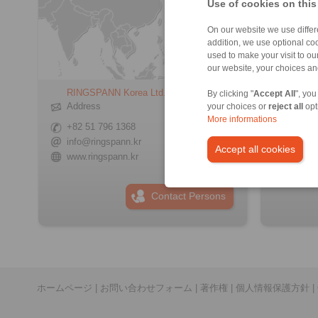
Use of cookies on this
On our website we use differe
addition, we use optional coo
used to make your visit to o
our website, your choices a
RINGSPANN Korea Ltd.
RINGS
By clicking "
Accept All
", you
Sisteml
Address
your choices or
reject all
opt
Addre
More informations
+82 51 796 1368
+90 21
info@ringspann.kr
Accept all cookies
info@r
www.ringspann.kr
www.ri
Contact Persons
ホームページ
|
お問い合わせフォーム
|
著作権
|
個人情報保護方針
|