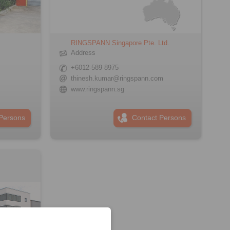
d
RINGSPANN Singapore Pte. Ltd.
Address
+6012-589 8975
thinesh.kumar@ringspann.com
www.ringspann.sg
Persons
Contact Persons