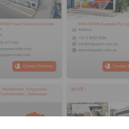
ANN Power Transmission India
RINGSPANN Australia Pty Lt
d.
Address
ss
+61 3 9069 0566
35 677 500
info@ringspann.com.au
ingspann-india.com
www.ringspann.com.au
ngspann-india.com
Contact Persons
Contact 
n, Kazakhstan, Kyrgyzstan,
他の国々
, Turkmenistan, Uzbekistan