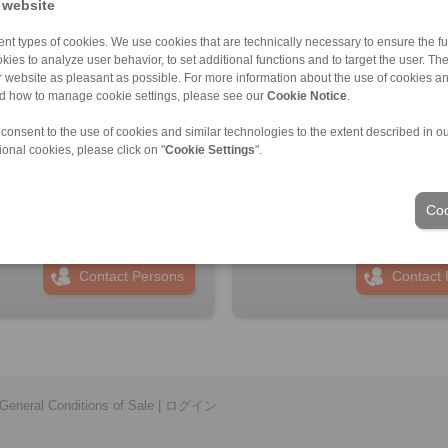
 website
nt types of cookies. We use cookies that are technically necessary to ensure the fun
kies to analyze user behavior, to set additional functions and to target the user. Th
ur website as pleasant as possible. For more information about the use of cookies a
nd how to manage cookie settings, please see our
Cookie Notice
.
PANN Turkey Güç Aktarim
RINGSPANN GmbH
 consent to the use of cookies and similar technologies to the extent described in o
eri Ticaret Limited Şirketi
Address
ional cookies, please click on "
Cookie Settings
".
ss
+49 6172 275-0
6 999 0 175
info@ringspann.de
Coo
ingspann.tr
www.ringspann.de
ngspann.tr
Contact Persons
Contact 
General Conditions of Sale
|
ログイン