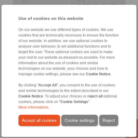
ング
エラストマーカップリ
フォースリミッター
ング
コーン クランプ カップ
中間軸カップリング
リング
Use of cookies on this website
安全カップリング
精密クランプ器具
RCSリモートコントロ
サーボディスクカップ
On our website we use different types of cookies. We use
ールシステム
リング
cookies that are technically necessary to ensure the function
of our website. In addition, we use optional cookies to
analyze user behavior, to set additional functions and to
target the user. These optional cookies are used to make
your visit to our website as pleasant as possible. For more
information about the use of cookies and similar
technologies on our website, your choices and how to
manage cookie settings, please see our
Cookie Notice
.
By clicking "
Accept All
", you consent to the use of cookies
and similar technologies to the extent described in our
精密クランプチャック
プッシュ/プルケーブル
Cookie Notice
. To adjust your choices or
reject all
optional
精密クランプマンドレ
ボーデンケーブル
cookies, please click on "
Cookie Settings
".
ル
制御ケーブル
More informations
クランプクラッチ
Accept all cookies
Cookie settings
Reject