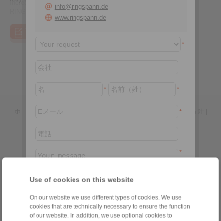
Increased availability of hoist gearboxes thanks to
info@ringspann.de
RINGSPANN's gearbox-friendly braking system
www.ringspann.de
To the press article
To the video
To the coupling tool
To the press article
*
*
*
ホームページ
|
お問い合わせフォーム
|
著作権
|
個人情報保護方針
|
*
General Conditions of Sale
|
ログイン
*
Use of cookies on this website
製品
On our website we use different types of cookies. We use
概要
250
/ 250 characters
cookies that are technically necessary to ensure the function
ワンウェイクラッチ
私はプライバシーポリシーに同意します
*
of our website. In addition, we use optional cookies to
ブレーキ