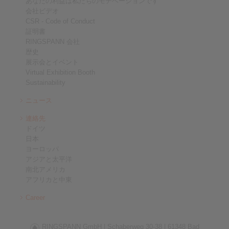
あなたの利益は私たちのモチベーションです
会社ビデオ
CSR - Code of Conduct
証明書
RINGSPANN 会社
歴史
展示会とイベント
Virtual Exhibition Booth
Sustainability
ニュース
連絡先
ドイツ
日本
ヨーロッパ
アジアと太平洋
南北アメリカ
アフリカと中東
Career
RINGSPANN GmbH |
Schaberweg 30-38 |
61348 Bad