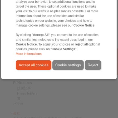
analyze user behavior, to set additional functions and to
By accepting the box you agree to receive
シャフ-トハブ接続
target the user. These optional cookies are used to make
information about our company and our news
重荷重カップリング
your visit to our website as pleasant as possible. For more
(products, catalogs ...).
高荷重用カップリング
information about the use of cookies and similar
高精度カップリング
technologies on our website, your choices and how to
manage cookie settings, please see our
Cookie Notice
.
精密クランプ器具
I am not a robot
RCS® Remote Control Systems
By clicking "
Accept All
", you consent to the use of cookies
*
The fields marked with a star are required fields.
and similar technologies to the extent described in our
産業
Cookie Notice
. To adjust your choices or
reject all
optional
cookies, please click on "
Cookie Settings
".
サービス
More informations
ダウンロード
商品カタログ
Accept all cookies
Cookie settings
Reject
パンフレット
CADモデル
インストールおよび操作説明書
Publications
技術記事
Press folders
賞
ビデオ
会社