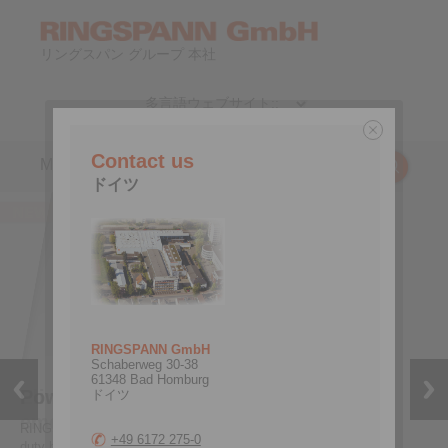
リングスパン グループ 本社
JP
|
EN
Contact us
Menu
ドイツ
RINGSPANN GmbH
Schaberweg 30-38
61348 Bad Homburg
Powerful, compact and sustainable
Elimination of flank change during
ドイツ
emergency stops
RINGSPANN presents a new series with electromagnetic heavy-
+49 6172 275-0
duty brakes