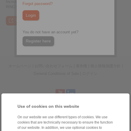
Increased availability of hoist gearboxes thanks to
Forgot password?
RINGSPANN's gearbox-friendly braking system
To the press article
To the video
To the coupling tool
To the press article
You do not have an account yet?
Register here
ホームページ
|
お問い合わせフォーム
|
著作権
|
個人情報保護方針
|
General Conditions of Sale
|
ログイン
Use of cookies on this website
製品
On our website we use different types of cookies. We use
概要
cookies that are technically necessary to ensure the function
ワンウェイクラッチ
of our website. In addition, we use optional cookies to
ブレーキ