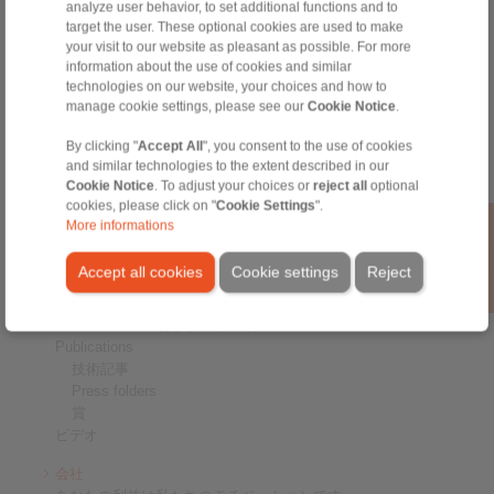
analyze user behavior, to set additional functions and to
シャフ-トハブ接続
target the user. These optional cookies are used to make
重荷重カップリング
your visit to our website as pleasant as possible. For more
高荷重用カップリング
information about the use of cookies and similar
高精度カップリング
technologies on our website, your choices and how to
manage cookie settings, please see our
Cookie Notice
.
精密クランプ器具
RCS® Remote Control Systems
By clicking "
Accept All
", you consent to the use of cookies
and similar technologies to the extent described in our
産業
Cookie Notice
. To adjust your choices or
reject all
optional
cookies, please click on "
Cookie Settings
".
サービス
More informations
ダウンロード
商品カタログ
Accept all cookies
Cookie settings
Reject
パンフレット
CADモデル
インストールおよび操作説明書
Publications
技術記事
Press folders
賞
ビデオ
会社