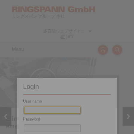
リングスパン グループ 本社
JP
|
EN
Menu
Login
User name
Elimination of flank change during
Password
emergency stops