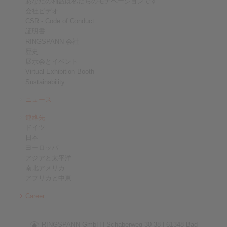
あなたの利益は私たちのモチベーションです
会社ビデオ
CSR - Code of Conduct
証明書
RINGSPANN 会社
歴史
展示会とイベント
Virtual Exhibition Booth
Sustainability
ニュース
連絡先
ドイツ
日本
ヨーロッパ
アジアと太平洋
南北アメリカ
アフリカと中東
Career
RINGSPANN GmbH |
Schaberweg 30-38 |
61348 Bad